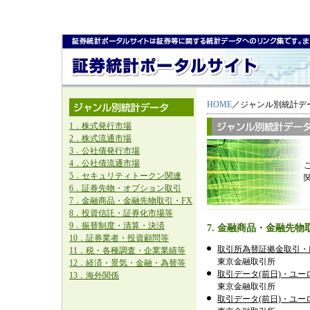
HOME
／ジャンル別統計デ
1．株式発行市場
2．株式流通市場
3．公社債発行市場
4．公社債流通市場
5．セキュリティトークン関連
6．証券先物・オプション取引
7．金融商品・金融先物取引・FX
8．投資信託・証券化市場等
9．振替制度・清算・決済
7. 金融商品・金融先物
10．証券業者・投資顧問等
取引所為替証拠金取引・
11．税・各種調査・企業業績等
東京金融取引所
12．経済・景気・金融・為替等
取引データ(前日)・ユー
13．海外関係
東京金融取引所
取引データ(前日)・ユー